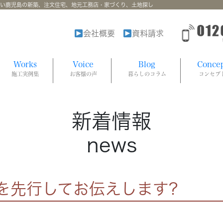
強い鹿児島の新築、注文住宅、地元工務店・家づくり、土地探し
会社概要
資料請求
Works
Voice
Blog
Conce
施工実例集
お客様の声
暮らしのコラム
コンセプ
新着情報
news
を先行してお伝えします?