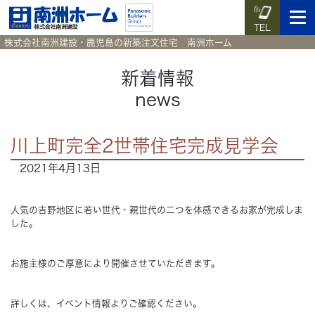
TEL
株式会社南洲建設・鹿児島の新築注文住宅 南洲ホーム
新着情報
news
イベント予約
施工実例集
暮らしのコラム
資料請求
川上町完全2世帯住宅完成見学会
HOME
ホーム
2021年4月13日
News
新着情報
人気の吉野地区に若い世代・親世代の二つを体感できるお家が完成しま
した。
Works
施工実例集
お施主様のご厚意により開催させていただきます。
Voice
お客様の声
詳しくは、イベント情報よりご確認ください。
Blog
暮らしのコラム