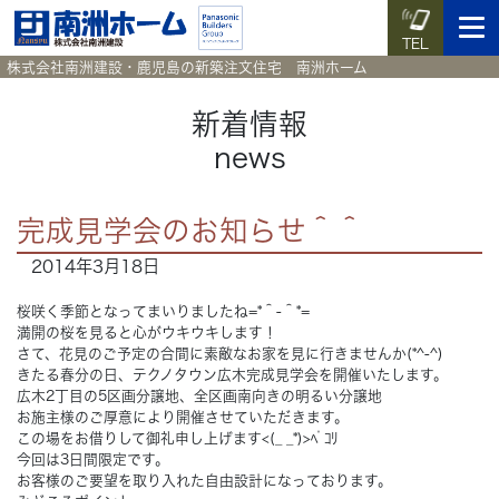
TEL
株式会社南洲建設・鹿児島の新築注文住宅 南洲ホーム
新着情報
news
イベント予約
施工実例集
暮らしのコラム
資料請求
完成見学会のお知らせ＾＾
HOME
ホーム
2014年3月18日
News
桜咲く季節となってまいりましたね=*＾-＾*=
新着情報
満開の桜を見ると心がウキウキします！
さて、花見のご予定の合間に素敵なお家を見に行きませんか(*^-^)
Works
施工実例集
きたる春分の日、テクノタウン広木完成見学会を開催いたします。
広木2丁目の5区画分譲地、全区画南向きの明るい分譲地
お施主様のご厚意により開催させていただきます。
Voice
お客様の声
この場をお借りして御礼申し上げます<(_ _*)>ﾍﾟｺﾘ
今回は3日間限定です。
お客様のご要望を取り入れた自由設計になっております。
Blog
暮らしのコラム