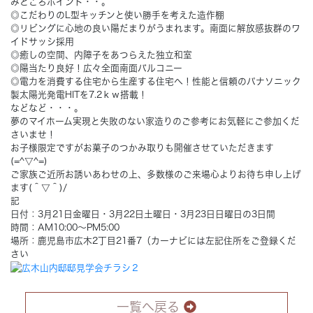
みどころポイント・・。
◎こだわりのL型キッチンと使い勝手を考えた造作棚
◎リビングに心地の良い陽だまりがうまれます。南面に解放感抜群のワ
Concept
コンセプト
イドサッシ採用
◎癒しの空間、内障子をあつらえた独立和室
◎陽当たり良好！広々全面南面バルコニー
Techno EX
テクノストラクチャーEX
◎電力を消費する住宅から生産する住宅へ！性能と信頼のパナソニック
製太陽光発電HITを7.2ｋｗ搭載！
などなど・・・。
夢のマイホーム実現と失敗のない家造りのご参考にお気軽にご参加くだ
さいませ！
お子様限定ですがお菓子のつかみ取りも開催させていただきます
(=^▽^=)
ご家族ご近所お誘いあわせの上、多数様のご来場心よりお待ち申し上げ
ます(＾▽＾)/
記
日付：3月21日金曜日・3月22日土曜日・3月23日日曜日の3日間
時間：AM10:00～PM5:00
場所：鹿児島市広木2丁目21番7（カーナビには左記住所をご登録くだ
さい
一覧へ戻る