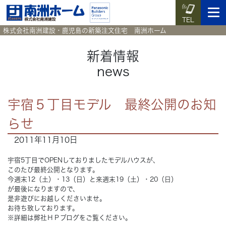
TEL
株式会社南洲建設・鹿児島の新築注文住宅 南洲ホーム
新着情報
news
イベント予約
施工実例集
暮らしのコラム
資料請求
宇宿５丁目モデル 最終公開のお知
HOME
ホーム
らせ
2011年11月10日
News
新着情報
宇宿5丁目でOPENしておりましたモデルハウスが、
Works
施工実例集
このたび最終公開となります。
今週末12（土）・13（日）と来週末19（土）・20（日）
が最後になりますので、
Voice
お客様の声
是非遊びにお越しくださいませ。
お待ち致しております。
※詳細は弊社ＨＰブログをご覧ください。
Blog
暮らしのコラム