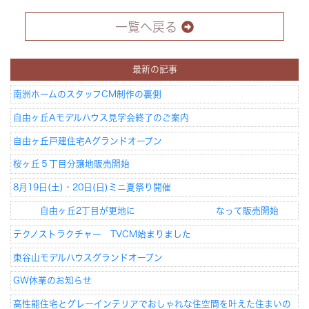
一覧へ戻る
Concept
コンセプト
Techno EX
最新の記事
テクノストラクチャーEX
南洲ホームのスタッフCM制作の裏側
自由ヶ丘Aモデルハウス見学会終了のご案内
自由ヶ丘戸建住宅Aグランドオープン
桜ヶ丘５丁目分譲地販売開始
8月19日(土)・20日(日)ミニ夏祭り開催
自由ヶ丘2丁目が更地に なって販売開始
テクノストラクチャー TVCM始まりました
東谷山モデルハウスグランドオープン
GW休業のお知らせ
高性能住宅とグレーインテリアでおしゃれな住空間を叶えた住まいの