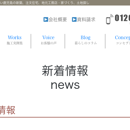
強い鹿児島の新築、注文住宅、地元工務店・家づくり、土地探し
会社概要
資料請求
Works
Voice
Blog
Conce
施工実例集
お客様の声
暮らしのコラム
コンセプ
新着情報
news
情報