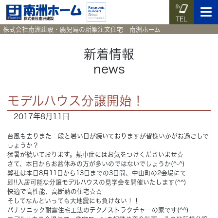
TEL
株式会社南洲建設・鹿児島の新築注文住宅 南洲ホーム
新着情報
news
イベント予約
施工実例集
暮らしのコラム
資料請求
モデルハウス分譲開始！
HOME
ホーム
2017年8月11日
News
台風も去りまた一段と暑い日が続いておりますが皆様いかがお過ごしで
新着情報
しょうか？
猛暑が続いております。熱中症にはお気をつけくださいませ☆
Works
施工実例集
さて、本日からお盆休みの方が多いのではないでしょうか(^-^)
弊社は本日8月11日から13日までの3日間、中山町の2会場にて
即!!入居可能な分譲モデルハウスの見学会を開催いたします(^^)
Voice
お客様の声
快適で高性能、高断熱の住宅☆☆
そしてなんといっても大地震にも負けない！！
パナソニック耐震住宅工法のテクノストラクチャーの家です(^^)
Blog
暮らしのコラム