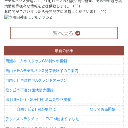
モデルハウス会場にて、住宅ローンの相談や資金計画、その他新規分譲
地情報等様々な情報をご提供致します。（^^）
お時間がございましたら是非見学にお越しくださいませ（^^）
Concept
コンセプト
Techno EX
テクノストラクチャーEX
一覧へ戻る
最新の記事
南洲ホームのスタッフCM制作の裏側
自由ヶ丘Aモデルハウス見学会終了のご案内
自由ヶ丘戸建住宅Aグランドオープン
桜ヶ丘５丁目分譲地販売開始
8月19日(土)・20日(日)ミニ夏祭り開催
自由ヶ丘2丁目が更地に なって販売開始
テクノストラクチャー TVCM始まりました