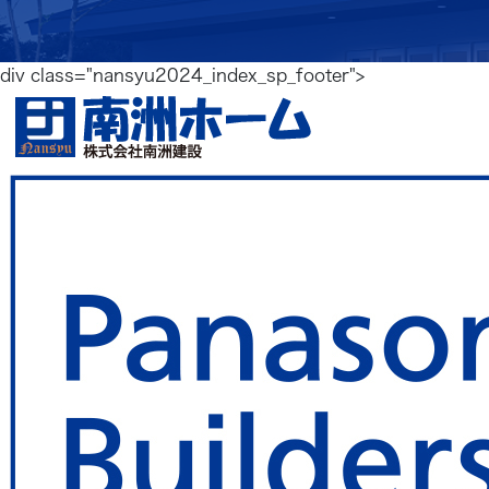
div class="nansyu2024_index_sp_footer">