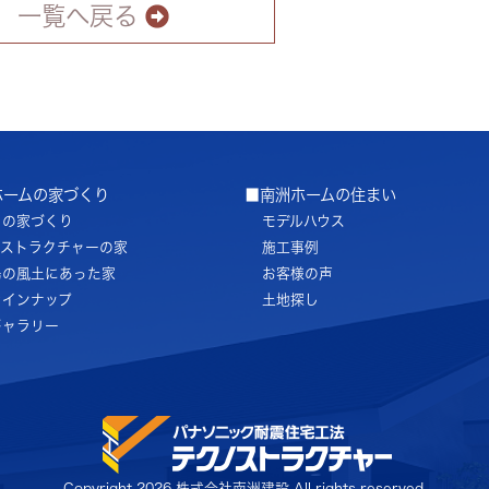
一覧へ戻る
ホームの家づくり
■南洲ホームの住まい
ちの家づくり
モデルハウス
ノストラクチャーの家
施工事例
島の風土にあった家
お客様の声
ラインナップ
土地探し
ギャラリー
Copyright
2026 株式会社南洲建設 All rights reserved.