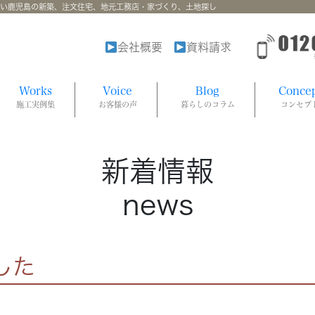
強い鹿児島の新築、注文住宅、地元工務店・家づくり、土地探し
会社概要
資料請求
Works
Voice
Blog
Conce
施工実例集
お客様の声
暮らしのコラム
コンセプ
新着情報
news
した