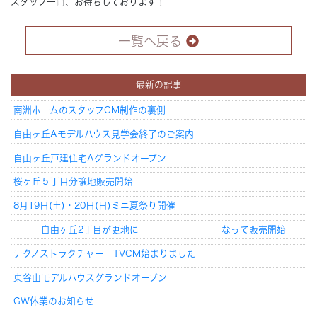
スタッフ一同、お待ちしております！
Concept
コンセプト
一覧へ戻る
Techno EX
テクノストラクチャーEX
最新の記事
南洲ホームのスタッフCM制作の裏側
自由ヶ丘Aモデルハウス見学会終了のご案内
自由ヶ丘戸建住宅Aグランドオープン
桜ヶ丘５丁目分譲地販売開始
8月19日(土)・20日(日)ミニ夏祭り開催
自由ヶ丘2丁目が更地に なって販売開始
テクノストラクチャー TVCM始まりました
東谷山モデルハウスグランドオープン
GW休業のお知らせ