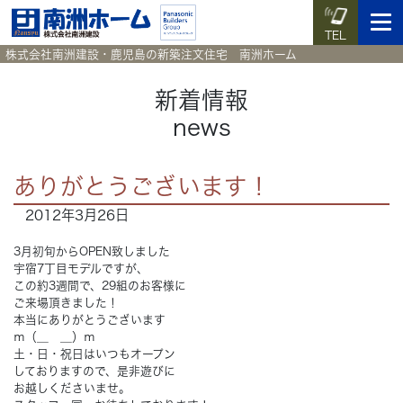
TEL
株式会社南洲建設・鹿児島の新築注文住宅 南洲ホーム
新着情報
news
イベント予約
施工実例集
暮らしのコラム
資料請求
ありがとうございます！
HOME
ホーム
2012年3月26日
News
3月初旬からOPEN致しました
新着情報
宇宿7丁目モデルですが、
この約3週間で、29組のお客様に
Works
施工実例集
ご来場頂きました！
本当にありがとうございます
ｍ（＿ ＿）ｍ
Voice
お客様の声
土・日・祝日はいつもオープン
しておりますので、是非遊びに
お越しくださいませ。
Blog
暮らしのコラム