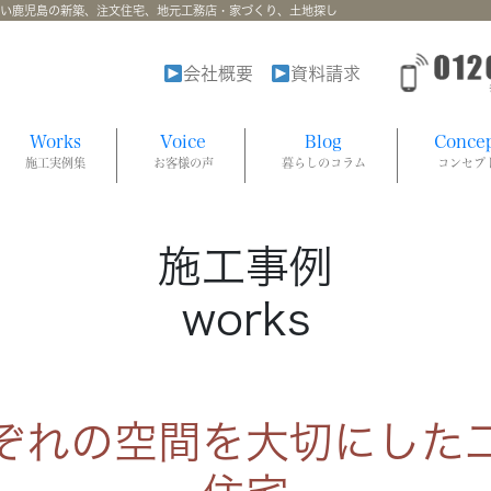
強い鹿児島の新築、注文住宅、地元工務店・家づくり、土地探し
会社概要
資料請求
Works
Voice
Blog
Conce
施工実例集
お客様の声
暮らしのコラム
コンセプ
施工事例
works
ぞれの空間を大切にした