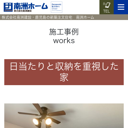
TEL
株式会社南洲建設・鹿児島の新築注文住宅 南洲ホーム
施工事例
works
イベント予約
施工実例集
暮らしのコラム
資料請求
HOME
日当たりと収納を重視した
ホーム
家
News
新着情報
Works
施工実例集
Voice
お客様の声
Blog
暮らしのコラム