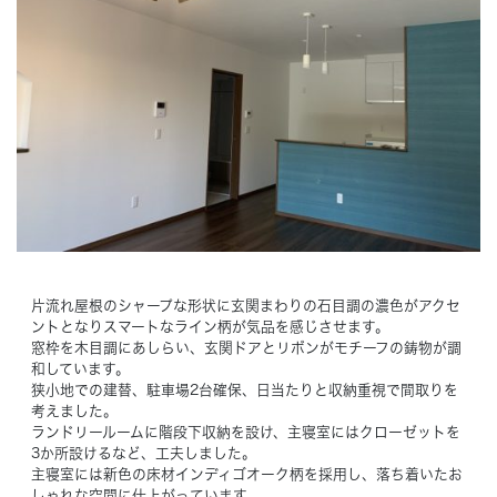
Concept
コンセプト
Techno EX
テクノストラクチャーEX
片流れ屋根のシャープな形状に玄関まわりの石目調の濃色がアクセ
ントとなりスマートなライン柄が気品を感じさせます。
窓枠を木目調にあしらい、玄関ドアとリボンがモチーフの鋳物が調
和しています。
狭小地での建替、駐車場2台確保、日当たりと収納重視で間取りを
考えました。
ランドリールームに階段下収納を設け、主寝室にはクローゼットを
3か所設けるなど、工夫しました。
主寝室には新色の床材インディゴオーク柄を採用し、落ち着いたお
しゃれな空間に仕上がっています。