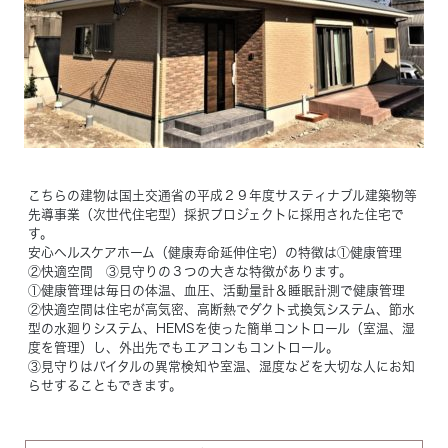
Concept
コンセプト
Techno EX
テクノストラクチャーEX
こちらの建物は国土交通省の平成２９年度サスティナブル建築物等
先導事業（次世代住宅型）採択プロジェクトに採用された住宅で
す。
安心ヘルスケアホーム（健康寿命延伸住宅）の特徴は①健康管理
②快適空間 ③見守りの３つの大きな特徴があります。
①健康管理は毎日の体温、血圧、活動量計＆睡眠計測で健康管理
②快適空間は住宅が高気密、高断熱でダクト式換気システム、節水
型の水廻りシステム、HEMSを使った簡単コントロール（室温、湿
度を管理）し、外出先でもエアコンもコントロール。
③見守りはバイタルの異常検知や室温、湿度などを大切な人にお知
らせすることもできます。