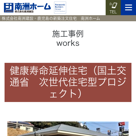
TEL
株式会社南洲建設・鹿児島の新築注文住宅 南洲ホーム
施工事例
works
イベント予約
施工実例集
暮らしのコラム
資料請求
HOME
健康寿命延伸住宅（国土交
ホーム
通省 次世代住宅型プロジ
News
新着情報
ェクト）
Works
施工実例集
Voice
お客様の声
Blog
暮らしのコラム