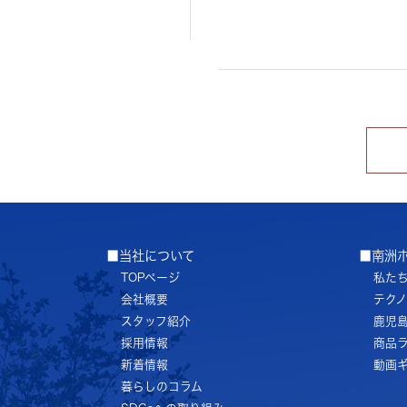
■当社について
■南洲
TOPページ
私た
会社概要
テク
スタッフ紹介
鹿児
採用情報
商品
新着情報
動画
暮らしのコラム