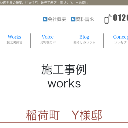
強い鹿児島の新築、注文住宅、地元工務店・家づくり、土地探し
会社概要
資料請求
Works
Voice
Blog
Conce
施工実例集
お客様の声
暮らしのコラム
コンセプ
施工事例
works
稲荷町 Y様邸