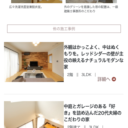
広々洗濯洗面室兼脱衣室。
外のグリーンを意識した窓の配置は、一級
建築士事務所のこだわり
他の施工事例
外観はかっこよく、中はぬく
もりを。レッドシダーの壁が主
役の映えるナチュラルモダンな
家
2階
3LDK
詳細へ
中庭とガレージのある『好
き』を詰め込んだ20代夫婦の
こだわりの家
2階建て
3LDK