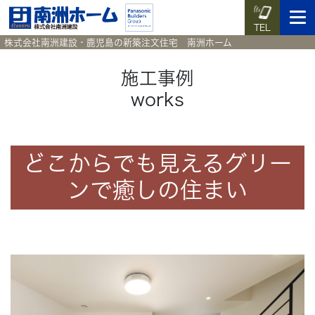
TEL
株式会社南洲建設・鹿児島の新築注文住宅 南洲ホーム
施工事例
works
イベント予約
施工実例集
暮らしのコラム
資料請求
HOME
どこからでも見えるグリー
ホーム
ンで癒しの住まい
News
新着情報
Works
施工実例集
Voice
お客様の声
Blog
暮らしのコラム