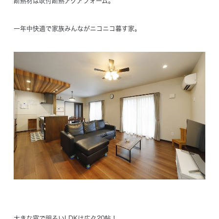
断熱材は吹付断熱アクアフォーム。
一年中快適で家族みんながニコニコ暮す家。
大きな窓で明るいLDKは広々20帖！