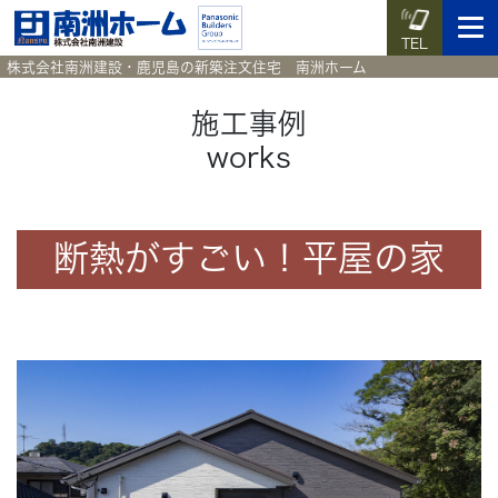
TEL
株式会社南洲建設・鹿児島の新築注文住宅 南洲ホーム
施工事例
works
イベント予約
施工実例集
暮らしのコラム
資料請求
HOME
断熱がすごい！平屋の家
ホーム
News
新着情報
Works
施工実例集
Voice
お客様の声
Blog
暮らしのコラム