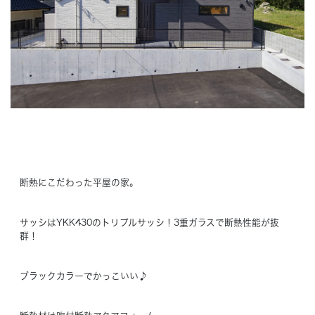
Concept
コンセプト
Techno EX
テクノストラクチャーEX
断熱にこだわった平屋の家。
サッシはYKK430のトリプルサッシ！3重ガラスで断熱性能が抜
群！
ブラックカラーでかっこいい♪