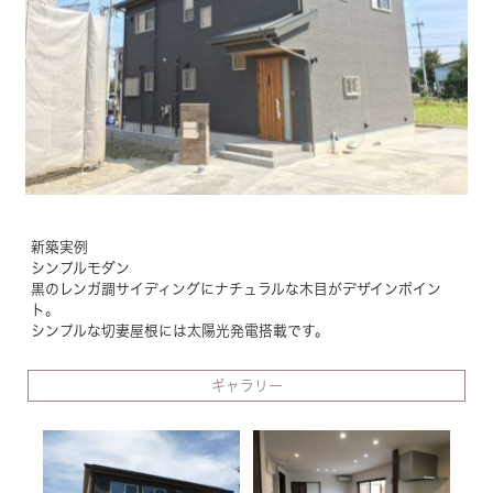
Concept
コンセプト
Techno EX
テクノストラクチャーEX
新築実例
シンプルモダン
黒のレンガ調サイディングにナチュラルな木目がデザインポイン
ト。
シンプルな切妻屋根には太陽光発電搭載です。
ギャラリー