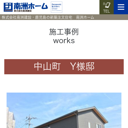
TEL
株式会社南洲建設・鹿児島の新築注文住宅 南洲ホーム
施工事例
works
イベント予約
施工実例集
暮らしのコラム
資料請求
HOME
中山町 Y様邸
ホーム
News
新着情報
Works
施工実例集
Voice
お客様の声
Blog
暮らしのコラム