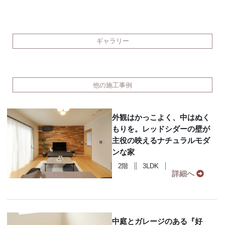
ギャラリー
他の施工事例
外観はかっこよく、中はぬく
もりを。レッドシダーの壁が
主役の映えるナチュラルモダ
ンな家
2階
3LDK
詳細へ
中庭とガレージのある『好