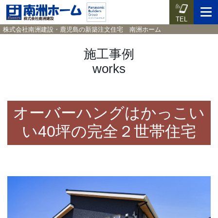
TEL
株式会社南洲建設・鹿児島の新築注文住宅 南洲ホーム
施工事例
works
イベント予約
施工実例集
暮らしのコラム
資料請求
HOME
オーバーハングはかっこい
ホーム
い40坪の完全２世帯住宅
News
新着情報
Works
施工実例集
Voice
お客様の声
Blog
暮らしのコラム