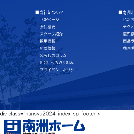
■当社について
■南洲
TOPページ
私た
会社概要
テク
スタッフ紹介
鹿児
採用情報
商品
新着情報
動画
暮らしのコラム
SDGsへの取り組み
プライバシーポリシー
div class="nansyu2024_index_sp_footer">