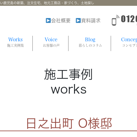
強い鹿児島の新築、注文住宅、地元工務店・家づくり、土地探し
会社概要
資料請求
Works
Voice
Blog
Conce
施工実例集
お客様の声
暮らしのコラム
コンセプ
施工事例
works
日之出町 O様邸