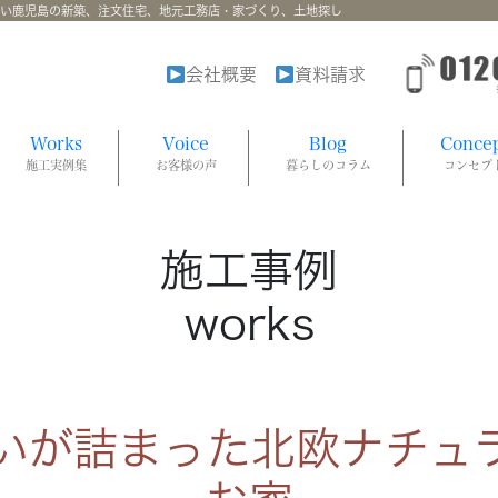
強い鹿児島の新築、注文住宅、地元工務店・家づくり、土地探し
会社概要
資料請求
Works
Voice
Blog
Conce
施工実例集
お客様の声
暮らしのコラム
コンセプ
施工事例
works
いが詰まった北欧ナチュ