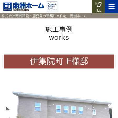
TEL
株式会社南洲建設・鹿児島の新築注文住宅 南洲ホーム
施工事例
works
イベント予約
施工実例集
暮らしのコラム
資料請求
HOME
伊集院町 F様邸
ホーム
News
新着情報
Works
施工実例集
Voice
お客様の声
Blog
暮らしのコラム