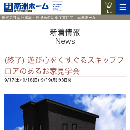
TEL
株式会社南洲建設・鹿児島の新築注文住宅 南洲ホーム
新着情報
News
イベント予約
施工実例集
暮らしのコラム
資料請求
(終了) 遊び心をくすぐるスキップフ
HOME
ホーム
ロアのあるお家見学会
9/17(土)･9/18(日)･9/19(月)の3日間
News
新着情報
Works
施工実例集
Voice
お客様の声
Blog
暮らしのコラム