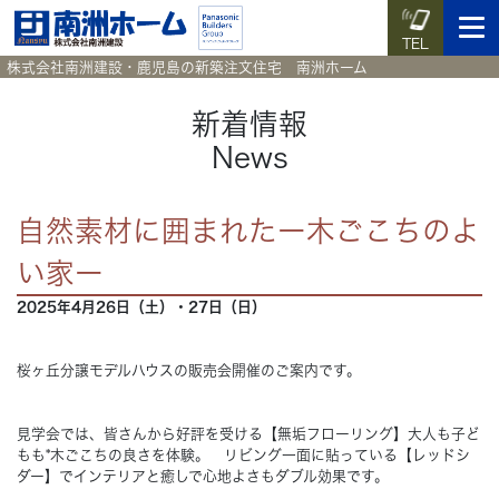
TEL
株式会社南洲建設・鹿児島の新築注文住宅 南洲ホーム
新着情報
News
イベント予約
施工実例集
暮らしのコラム
資料請求
自然素材に囲まれたー木ごこちのよ
HOME
ホーム
い家ー
2025年4月26日（土）・27日（日）
News
新着情報
Works
桜ヶ丘分譲モデルハウスの販売会開催のご案内です。
施工実例集
Voice
見学会では、皆さんから好評を受ける【無垢フローリング】大人も子ど
お客様の声
もも*木ごこちの良さを体験。 リビング一面に貼っている【レッドシ
ダー】でインテリアと癒しで心地よさもダブル効果です。
Blog
暮らしのコラム