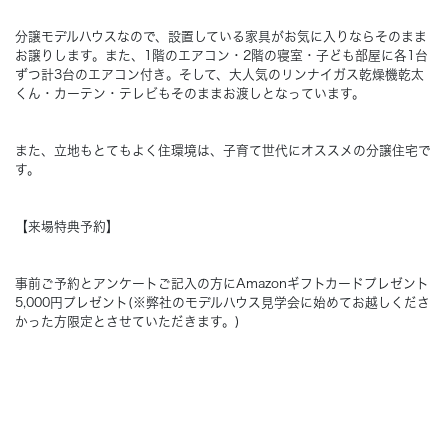
分譲モデルハウスなので、設置している家具がお気に入りならそのまま
Concept
コンセプト
お譲りします。また、1階のエアコン・2階の寝室・子ども部屋に各1台
ずつ計3台のエアコン付き。そして、大人気のリンナイガス乾燥機乾太
くん・カーテン・テレビもそのままお渡しとなっています。
Techno EX
テクノストラクチャーEX
また、立地もとてもよく住環境は、子育て世代にオススメの分譲住宅で
す。
【来場特典予約】
事前ご予約とアンケートご記入の方にAmazonギフトカードプレゼント
5,000円プレゼント(※弊社のモデルハウス見学会に始めてお越しくださ
かった方限定とさせていただきます。)