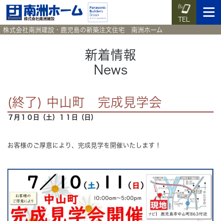
TEL
株式会社南洲建設・鹿児島の新築注文住宅 南洲ホーム
新着情報
News
イベント予約
施工実例集
暮らしのコラム
資料請求
(終了) 中山町 完成見学会
HOME
ホーム
７月１０日（土）１１日（日）
News
新着情報
お客様のご厚意により、完成見学を開催いたします！
Works
施工実例集
Voice
お客様の声
Blog
暮らしのコラム