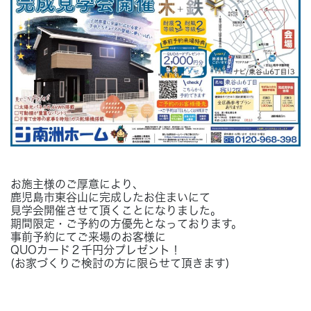
Concept
コンセプト
Techno EX
テクノストラクチャーEX
お施主様のご厚意により、
鹿児島市東谷山に完成したお住まいにて
見学会開催させて頂くことになりました。
期間限定・ご予約の方優先となっております。
事前予約にてご来場のお客様に
QUOカード２千円分プレゼント！
(お家づくりご検討の方に限らせて頂きます)