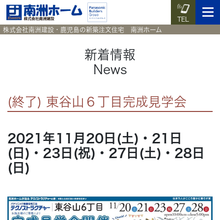
TEL
株式会社南洲建設・鹿児島の新築注文住宅 南洲ホーム
新着情報
News
イベント予約
施工実例集
暮らしのコラム
資料請求
(終了) 東谷山６丁目完成見学会
HOME
ホーム
2021年11月20日(土)・21日
News
新着情報
(日)・23日(祝)・27日(土)・28日
Works
(日)
施工実例集
Voice
お客様の声
Blog
暮らしのコラム