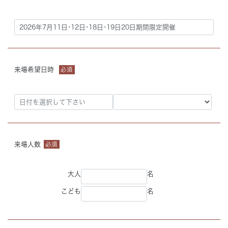
来場希望日時
必須
来場人数
必須
大人
名
こども
名