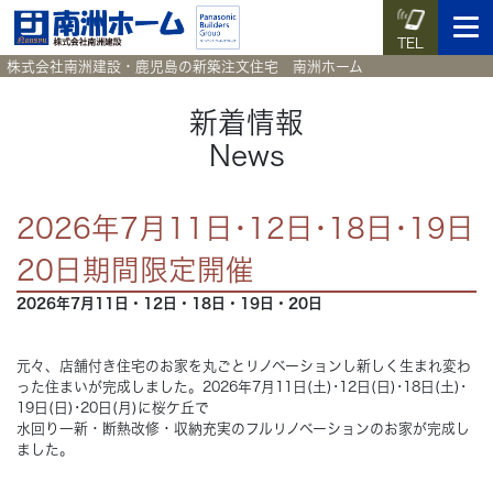
TEL
株式会社南洲建設・鹿児島の新築注文住宅 南洲ホーム
新着情報
News
イベント予約
施工実例集
暮らしのコラム
資料請求
2026年7月11日･12日･18日･19日
HOME
ホーム
20日期間限定開催
2026年7月11日・12日・18日・19日・20日
News
新着情報
Works
元々、店舗付き住宅のお家を丸ごとリノベーションし新しく生まれ変わ
施工実例集
った住まいが完成しました。2026年7月11日(土)･12日(日)･18日(土)･
19日(日)･20日(月)に桜ケ丘で
Voice
水回り一新・断熱改修・収納充実のフルリノベーションのお家が完成し
お客様の声
ました。
Blog
暮らしのコラム