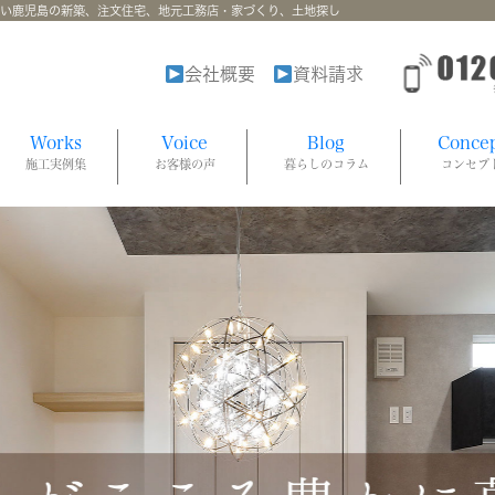
強い鹿児島の新築、注文住宅、地元工務店・家づくり、土地探し
会社概要
資料請求
Works
Voice
Blog
Conce
施工実例集
お客様の声
暮らしのコラム
コンセプ