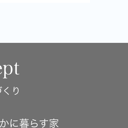
pt
づくり
かに暮らす家